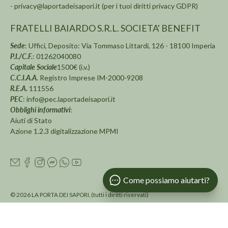
-
privacy@laportadeisapori.it
(per i tuoi diritti privacy GDPR)
FRATELLI BAIARDO S.R.L. SOCIETA' BENEFIT
Sede
: Uffici, Deposito: Via Tommaso Littardi, 126 - 18100 Imperia
P.I./C.F.
: 01262040080
Capitale Sociale
1500€ (i.v.)
C.C.I.A.A.
Registro Imprese IM-2000-9208
R.E.A.
111556
PEC
:
info@pec.laportadeisapori.it
Obblighi informativi
:
Aiuti di Stato
Azione 1.2.3 digitalizzazione MPMI
Come possiamo aiutarti?
© 2026
LA PORTA DEI SAPORI
.
(tutti i diritti riservati)