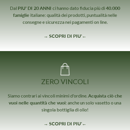
Dal
PIU' DI 20 ANNI
ci hanno dato fiducia più di
40.000
famiglie
italiane: qualità dei prodotti, puntualità nelle
consegne e sicurezza nei pagamenti on line.
→
SCOPRI DI PIU'
←
ZERO VINCOLI
Siamo contrari ai vincoli minimi d'ordine.
Acquista ciò che
vuoi nelle quantità che vuoi
: anche un solo vasetto o una
singola bottiglia di olio!
→
SCOPRI DI PIU'
←