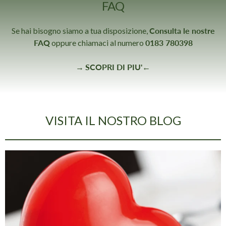
FAQ
Se hai bisogno siamo a tua disposizione,
Consulta le nostre
FAQ
oppure chiamaci al numero
0183 780398
→
SCOPRI DI PIU'
←
VISITA IL NOSTRO BLOG