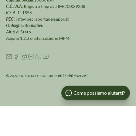
C.C.I.A.A.
Registro Imprese IM-2000-9208
R.E.A.
111556
PEC
:
info@pec.laportadeisapori.it
Obblighi informativi
:
Aiuti di Stato
Azione 1.2.3 digitalizzazione MPMI
© 2026
LA PORTA DEI SAPORI
.
(tutti i diritti riservati)
Come possiamo aiutarti?