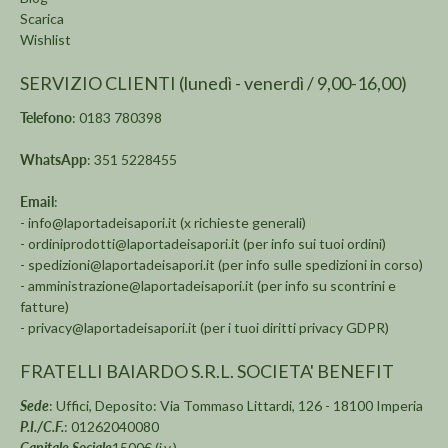
Scarica
Wishlist
SERVIZIO CLIENTI (lunedì - venerdì / 9,00-16,00)
Telefono
: 0183 780398
WhatsApp
: 351 5228455
Email
:
-
info@laportadeisapori.it
(x richieste generali)
-
ordiniprodotti@laportadeisapori.it
(per info sui tuoi ordini)
-
spedizioni@laportadeisapori.it
(per info sulle spedizioni in corso)
-
amministrazione@laportadeisapori.it
(per info su scontrini e
fatture)
-
privacy@laportadeisapori.it
(per i tuoi diritti privacy GDPR)
FRATELLI BAIARDO S.R.L. SOCIETA' BENEFIT
Sede
: Uffici, Deposito: Via Tommaso Littardi, 126 - 18100 Imperia
P.I./C.F.
: 01262040080
Capitale Sociale
1500€ (i.v.)