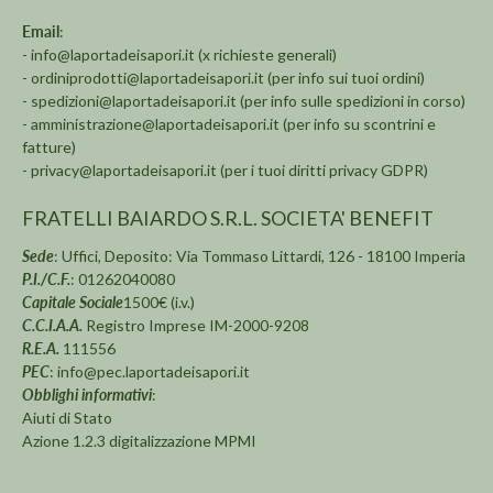
Email
:
-
info@laportadeisapori.it
(x richieste generali)
-
ordiniprodotti@laportadeisapori.it
(per info sui tuoi ordini)
-
spedizioni@laportadeisapori.it
(per info sulle spedizioni in corso)
-
amministrazione@laportadeisapori.it
(per info su scontrini e
fatture)
-
privacy@laportadeisapori.it
(per i tuoi diritti privacy GDPR)
FRATELLI BAIARDO S.R.L. SOCIETA' BENEFIT
Sede
: Uffici, Deposito: Via Tommaso Littardi, 126 - 18100 Imperia
P.I./C.F.
: 01262040080
Capitale Sociale
1500€ (i.v.)
C.C.I.A.A.
Registro Imprese IM-2000-9208
R.E.A.
111556
PEC
:
info@pec.laportadeisapori.it
Obblighi informativi
:
Aiuti di Stato
Azione 1.2.3 digitalizzazione MPMI