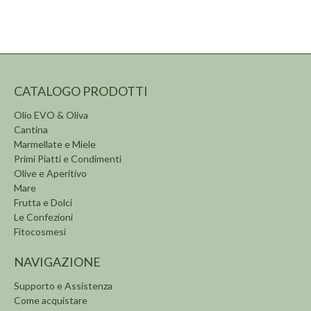
CATALOGO PRODOTTI
Olio EVO & Oliva
Cantina
Marmellate e Miele
Primi Piatti e Condimenti
Olive e Aperitivo
Mare
Frutta e Dolci
Le Confezioni
Fitocosmesi
NAVIGAZIONE
Supporto e Assistenza
Come acquistare